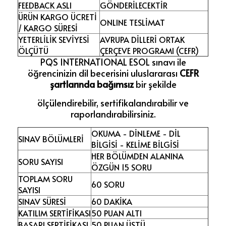
FEEDBACK ASLI
GÖNDERİLECEKTİR
ÜRÜN KARGO ÜCRETİ
ONLINE TESLİMAT
/ KARGO SÜRESİ
YETERLİLİK SEVİYESİ
AVRUPA DİLLERİ ORTAK
ÖLÇÜTÜ
ÇERÇEVE PROGRAMI (CEFR)
PQS INTERNATIONAL ESOL sınavı ile
öğrencinizin dil becerisini uluslararası
CEFR
şartlarında bağımsız
bir şekilde
ölçülendirebilir, sertifikalandırabilir ve
raporlandırabilirsiniz.
OKUMA - DİNLEME - DİL
SINAV BÖLÜMLERİ
BİLGİSİ - KELİME BİLGİSİ
HER BÖLÜMDEN ALANINA
SORU SAYISI
ÖZGÜN 15 SORU
TOPLAM SORU
60 SORU
SAYISI
SINAV SÜRESİ
60 DAKİKA
KATILIM SERTİFİKASI
50 PUAN ALTI
BAŞARI SERTİFİKASI
50 PUAN ÜSTÜ