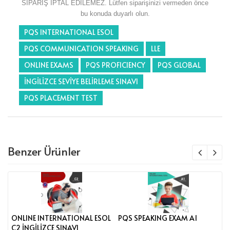
SİPARİŞ İPTAL EDİLEMEZ. Lütfen siparişinizi vermeden önce
bu konuda duyarlı olun.
PQS INTERNATIONAL ESOL
PQS COMMUNICATION SPEAKING
LLE
ONLINE EXAMS
PQS PROFICIENCY
PQS GLOBAL
İNGİLİZCE SEVİYE BELİRLEME SINAVI
PQS PLACEMENT TEST
Benzer Ürünler
ONLINE INTERNATIONAL ESOL
PQS SPEAKING EXAM A1
P
C2 İNGİLİZCE SINAVI