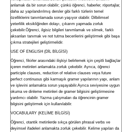
anlamak da bir sorun olabilir; çünkü öğrenci, haberler, röportajlar,
daha az yapılandırılmış dersler gibi farklı türlerin temel
özelliklerini tanımlamada sorun yaşıyor olabilir. Dilbilimsel
yeterlilik eksikliğinden dolayı, çıkarım yapmada zorluk
çekebilir.Öğrenci, ilgisiz bilgileri tanımlamak ve silmek, farklı
aksanları tanımak ve not tutma becerilerini geliştirmek gibi başa
çıkma stratejileri geliştirmelidir.
USE OF ENGLISH
(DİL BİLGİSİ)
Öğrenci, fikirler arasındaki ilişkiyi belirlemek için çeşitli bağlaçlar
içeren metinleri anlamakta zorluk çekebilir. Ayrıca, öğrenci
participle clauses, reduction of relative clauses veya future
perfect continuous gibi karmaşık gramer yapılarının yapı, anlam
ve işlevini anlamakta sorun yaşayabilir.Ayrıca seviyesine uygun
okuma ve dinleme metinleri de gramer bilgisini geliştirmesine
yardımcı olabilir. Yazma çalışmaları da öğrencinin gramer
bilgisini geliştirmek için kullanılabilir.
VOCABULARY (
KELİME BİLGİSİ)
Öğrenci, otantik metinlerde sıkça görülen phrasal verbs ve
deyimsel ifadeleri anlamakta zorluk çekebilir. Kelime yapıları da