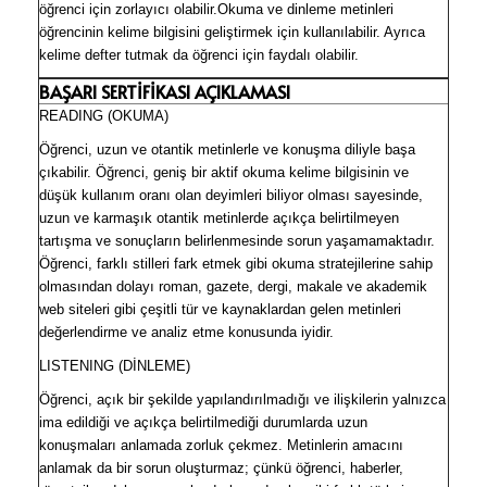
öğrenci için zorlayıcı olabilir.Okuma ve dinleme metinleri
öğrencinin kelime bilgisini geliştirmek için kullanılabilir. Ayrıca
kelime defter tutmak da öğrenci için faydalı olabilir.
BAŞARI SERTİFİKASI AÇIKLAMASI
READING
(OKUMA)
Öğrenci, uzun ve otantik metinlerle ve konuşma diliyle başa
çıkabilir. Öğrenci, geniş bir aktif okuma kelime bilgisinin ve
düşük kullanım oranı olan deyimleri biliyor olması sayesinde,
uzun ve karmaşık otantik metinlerde açıkça belirtilmeyen
tartışma ve sonuçların belirlenmesinde sorun yaşamamaktadır.
Öğrenci, farklı stilleri fark etmek gibi okuma stratejilerine sahip
olmasından dolayı roman, gazete, dergi, makale ve akademik
web siteleri gibi çeşitli tür ve kaynaklardan gelen metinleri
değerlendirme ve analiz etme konusunda iyidir.
LISTENING
(DİNLEME)
Öğrenci, açık bir şekilde yapılandırılmadığı ve ilişkilerin yalnızca
ima edildiği ve açıkça belirtilmediği durumlarda uzun
konuşmaları anlamada zorluk çekmez. Metinlerin amacını
anlamak da bir sorun oluşturmaz; çünkü öğrenci, haberler,