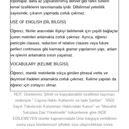
röportajlar, daha az yapılandırılmış dersler gibi farklı türlerin
temel özelliklerini tanımlamada iyidir. Dilbilimsel yeterlilik
sayesinde, çıkarım yapmada zorluk çekmez.
USE OF ENGLISH
(DİL BİLGİSİ)
Öğrenci, fikirler arasındaki ilişkiyi belirlemek için çeşitli bağlaçlar
içeren metinleri anlamakta zorluk çekmez. Ayrıca, öğrenci
participle clauses, reduction of relative clauses veya future
perfect continuous gibi karmaşık gramer yapılarının yapı, anlam
ve işlevini anlamakta sorun yaşamaz.
VOCABULARY (
KELİME BİLGİSİ)
Öğrenci, otantik metinlerde sıkça görülen phrasal verbs ve
deyimsel ifadeleri anlamakta zorluk çekmez. Kelime yapıları da
öğrenci için zorlayıcı olmaz.
NOT: Ürünlerimiz Şifreli ve kopyalanabilir özellikleri taşıması
nedeniyle " Cayma Hakkı Kullanımı ve İade Şartları" ,"6502
Sayılı Tüketicinin Korunması Hakkındaki Kanun" ve "Mesafeli
Satışlara Dair Yönetmelik" hükümlerine göre İADE
EDİLEMEYEN ürünler kapsamındadır.Ürün kargoya verildikten
sonra veya ürünlerimizin şifreleri size ulaştırıldıktan sonra