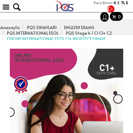
Para Birimi
€
£
TL
$
0
Anasayfa
PQS SINAVLARI
ENGLISH EXAMS
PQS INTERNATIONAL ESOL
PQS Stage 4 / C1 C1+ C2
ONLINE INTERNATIONAL ESOL C1+ İNGİLİZCE SINAVI