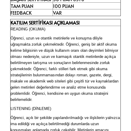
TAM PUAN
100 PUAN
FEEDBACK
VAR
KATILIM SERTİFİKASI AÇIKLAMASI
READING
(OKUMA)
Öğrenci, uzun ve otantik metinlerle ve konuşma diliyle
uğraşmakta zorluk çekmektedir. Öğrenci, geniş bir aktif okuma
kelime bilgisinin ve düşük kullanım oranı olan deyimleri bilmiyor
olması nedeniyle, uzun ve karmaşık otantik metinlerde açıkça
belirtilmeyen tartışma ve sonuçların belirlenmesinde zorluk
çekmektedir. Öğrenci, farklı stilleri fark etmek gibi okuma
stratejilerinin bulunmamasından dolayı roman, gazete, dergi,
makale ve akademik web siteleri gibi çeşitli tür ve kaynaklardan
gelen metinleri değerlendirme ve analiz etme konusunda
problemlidir. Öğrenci, kendisine en uygun okuma stratejini
belirlemelidir.
LISTENING
(DİNLEME)
Öğrenci, açık bir şekilde yapılandırılmadığı ve ilişkilerin yalnızca
ima edildiği ve açıkça belirtilmediği durumlarda uzun
konuşmaları anlamada zorluk çekebilir. Metinlerin amacını